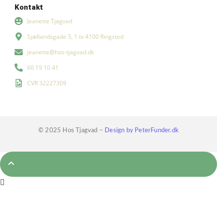
Kontakt
Jeanette Tjagvad
Sjællandsgade 5, 1.tv 4100 Ringsted
jeanette@hos-tjagvad.dk
60 19 10 41
CVR 32227309
© 2025 Hos Tjagvad –
Design by PeterFunder.dk