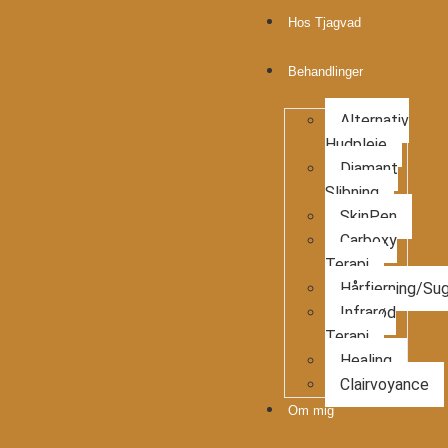
Hos Tjagvad
Behandlinger
Alternativ
Hudpleje
Diamant
Slibning
SkinPen
Carboxy
Terapi
Hårfjerning/Sug
Infrarød
Terapi
Healing
Clairvoyance
Om mig